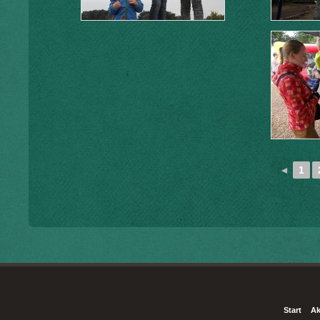
◄
1
Start
Ak